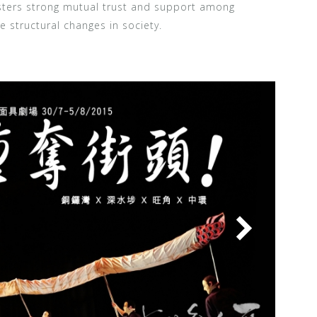
osters strong mutual trust and support among
 structural changes in society.