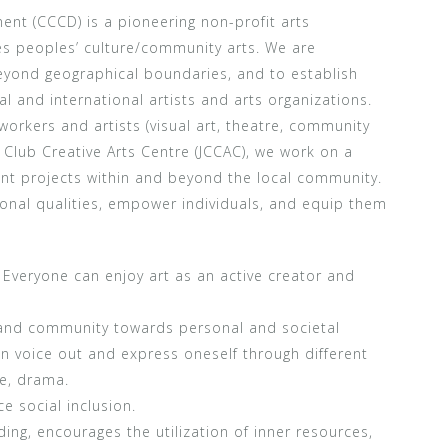
nt (CCCD) is a pioneering non-profit arts
es peoples’ culture/community arts. We are
eyond geographical boundaries, and to establish
al and international artists and arts organizations.
orkers and artists (visual art, theatre, community
y Club Creative Arts Centre (JCCAC), we work on a
nt projects within and beyond the local community.
sonal qualities, empower individuals, and equip them
. Everyone can enjoy art as an active creator and
s and community towards personal and societal
an voice out and express oneself through different
ce, drama.
e social inclusion.
nding, encourages the utilization of inner resources,