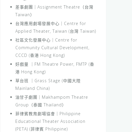
差事劇團｜Assignment Theatre（台灣
Taiwan）
台灣應用劇場發展中心｜Centre for
Applied Theater, Taiwan (台灣 Taiwan)
社區文化發展中心｜Centre for
Community Cultural Development,
CCCD (香港 Hong Kong)
好戲量 ｜FM Theatre Power, FMTP (香
港 Hong Kong)
草台班 ｜Grass Stage (中國大陸
Mainland China)
油甘子劇團｜Makhampom Theatre
Group（泰國 Thailand）
菲律賓教育劇場協會｜Philippine
Educational Theater Association
(PETA) (菲律賓 Philippine)