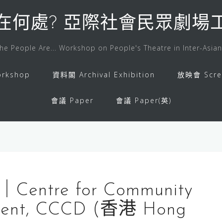
在何處? 亞際社會民眾劇場
he People Are... Workshop on People's Theatre in Inter-Asian
rkshop
資料閣 Archival Exhibition
放映會 Scre
會議 Paper
會議 Paper(英)
tre for Community
pment, CCCD (香港 Hong