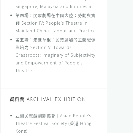
Singapore, Malaysia and Indonesia
第四場：民眾劇場在中國大陸：勞動與實
踐 Section IV: People’s Theatre in
Mainland China: Labour and Practice
第五場：走進草根：民眾劇場的主體想像
與培力 Section V: Towards
Grassroots: Imaginary of Subjectivity
and Empowerment of People’s
Theatre
資料閣 ARCHIVAL EXHIBITION
亞洲民眾戲劇節協會｜Asian People’s
Theatre Festival Society (香港 Hong
Kong)