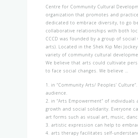
Centre for Community Cultural Developme
organization that promotes and practic
dedicated to embrace diversity, to go b
collaborative relationships with both loc
CCCD was founded by a group of social w
arts). Located in the Shek Kip Mei Jocke
variety of community cultural developme
We believe that arts could cultivate per
to face social changes. We believe …
1. in “Community Arts/ Peoples’ Culture”
audience.
2. in “Arts Empowerment” of individual
growth and social solidarity. Everyone c
art forms such as visual art, music, dan
3. artistic expression can help to embrac
4. arts therapy facilitates self-understa