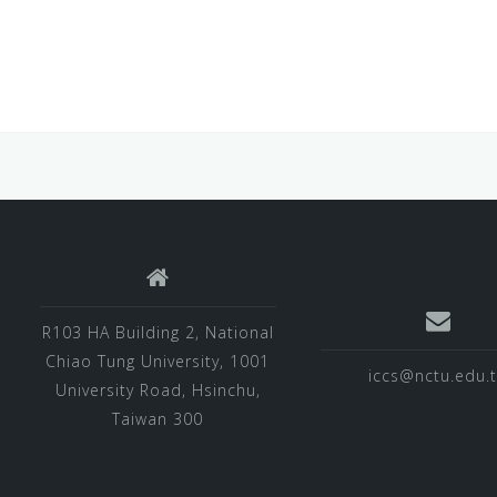
R103 HA Building 2, National
Chiao Tung University, 1001
iccs@nctu.edu.
University Road, Hsinchu,
Taiwan 300