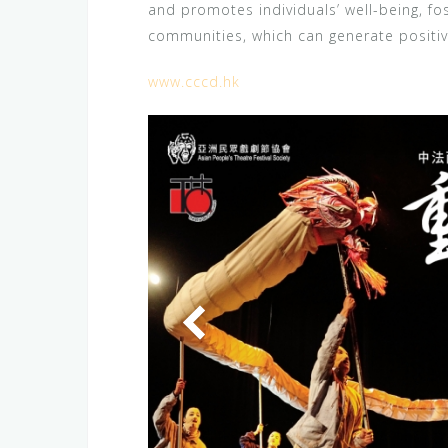
and promotes individuals’ well-being, f
communities, which can generate positive
www.cccd.hk