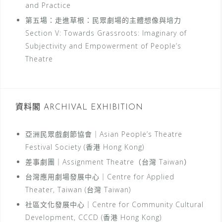
and Practice
第五場：走進草根：民眾劇場的主體想像與培力
Section V: Towards Grassroots: Imaginary of
Subjectivity and Empowerment of People’s
Theatre
資料閣 ARCHIVAL EXHIBITION
亞洲民眾戲劇節協會｜Asian People’s Theatre
Festival Society (香港 Hong Kong)
差事劇團｜Assignment Theatre（台灣 Taiwan）
台灣應用劇場發展中心｜Centre for Applied
Theater, Taiwan (台灣 Taiwan)
社區文化發展中心｜Centre for Community Cultural
Development, CCCD (香港 Hong Kong)