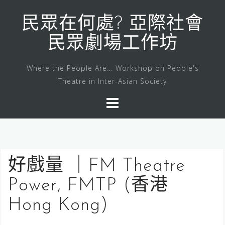
Skip
to
民眾在何處? 亞際社會
content
民眾劇場工作坊
Where the People Are... Workshop on People's
Theatre in Inter-Asian Society
好戲量 ｜FM Theatre
Power, FMTP (香港
Hong Kong)