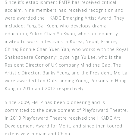
Since it’s establishment FMTP has received critical
acclaim. Nine members had received recognition and
were awarded the HKADC Emerging Artist Award. They
included: Fung Sai Kuen, who develops drama
education; Yukko Chan Yu Kwan, who subsequently
invited to work in festivals in Korea, Nepal, France,
China; Bonnie Chan Yuen Yan, who works with the Royal
Shakespeare Company; Joyce Nga Yu Lee, who is the
Resident Director of UK company Mind the Gap. The
Artistic Director, Banky Yeung and the President, Mo Lai
were awarded Ten Outstanding Young Persons in Hong
Kong in 2015 and 2012 respectively.
Since 2009, FMTP has been pioneering and is
committed to the development of Playforward Theatre.
In 2010 Playforward Theatre received the HKADC Art
Development Award for Merit, and since then toured
extensively in mainland China.