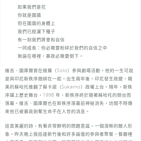
如果我們是花
你就是圍牆
但在圍牆的身體上
我們已經灑下種子
有一刻我們將會和自信
一同成長：你必需要粉碎於我們的自信之中
無論在哪裡，暴政必需要倒下。
維吉．圖庫爾曾在梭羅（Solo）參與劇場活動。他的一生可說
是與印尼新秩序捆綁在一起。出生兩年後，印尼發生政變，親
美的蘇哈托推翻了蘇卡諾（Sukarno）政權上台。隔年，新秩
序躍上歷史舞台，1998 年，新秩序終於隨著蘇哈托的倒台而
落幕。維吉．圖庫爾也在新秩序落幕前神秘消失，坊間不時傳
來他已被暴政剝奪生命不在人世的消息。
這首美麗的詩，有著非常鮮明的問題意識，一個清晰的敵人形
象。昨天晚上我抵達新竹後和許多論壇的參與者聚餐，餐廳裡