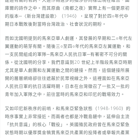
庫爾的詩作之中。而其原曲〈南都之夜〉實際上有一個更原初
的版本─〈新台灣建設歌〉（1946），呈現了對於四○年代中
期日本戰敗後對當時台灣政治、社會狀況的期盼。
而如沈國明提到的馬來亞華人劇運，其發展的早期和二○年代左
翼運動的萌芽有關。隨後三○至四○年代的馬來亞左翼運動，和
一支民間組成的軍隊─馬來亞人民抗日軍─有著密不可分的關
係。從沈國明的分享，我們意識到20 世紀上半階段馬來亞時期
尤其是華人劇團和左翼運動之間的鏈接。然而，這個鏈接所展
開的層層網絡卻往往遮蔽於民眾視線之外。這裡面如在馬來亞
人民抗日軍的抗日活躍時期，日本在台灣徵召了一批又一批的
青年加入軍隊之中，前往當時的馬來亞和印尼的戰場效力。
又如印尼新秩序的前哨，和馬來亞緊急狀態（1948-1960）的
時序事實上非常接近。而兩者也都是冷戰島鏈中，延伸自主流
「抗共意識」的核心「戰役」。英國殖民政府曾在馬來亞緊急
狀態時期以優厚獎金犒賞馬來亞共產黨的投降者或舉報共產黨