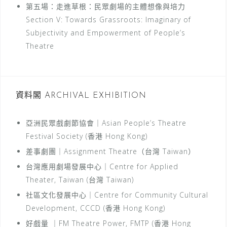
第五場：走進草根：民眾劇場的主體想像與培力
Section V: Towards Grassroots: Imaginary of
Subjectivity and Empowerment of People’s
Theatre
資料閣 ARCHIVAL EXHIBITION
亞洲民眾戲劇節協會｜Asian People’s Theatre
Festival Society (香港 Hong Kong)
差事劇團｜Assignment Theatre（台灣 Taiwan）
台灣應用劇場發展中心｜Centre for Applied
Theater, Taiwan (台灣 Taiwan)
社區文化發展中心｜Centre for Community Cultural
Development, CCCD (香港 Hong Kong)
好戲量 ｜FM Theatre Power, FMTP (香港 Hong