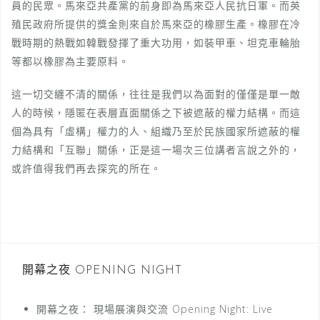
員的民眾。馬來亞共產黨的前身即為馬來亞人民抗日軍。而英
殖民政府所提供的獎金則來自於馬來亞的橡膠生產。橡膠在冷
戰時期的熱戰如韓戰發揮了重大功用，如裝甲車、坦克車輪胎
等都以橡膠為主要原料。
這一切交纏不清的關係，往往是我們以為面對的僅僅是單一敵
人的時候，隱匿在表層直面關係之下被遮蔽的權力結構。而這
個為具有「虛構」權力的人、組織乃至於民族國家所遮蔽的權
力結構和「互聯」關係，正是這一場次三位講者言說之外的，
或許值得我們再去探究的所在。
開幕之夜 OPENING NIGHT
開幕之夜： 現場展演與交流 Opening Night: Live