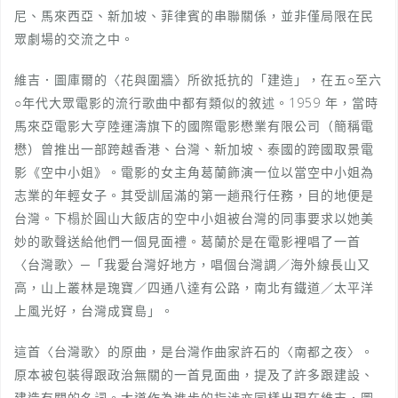
尼、馬來西亞、新加坡、菲律賓的串聯關係，並非僅局限在民
眾劇場的交流之中。
維吉．圖庫爾的〈花與圍牆〉所欲抵抗的「建造」，在五○至六
○年代大眾電影的流行歌曲中都有類似的敘述。1959 年，當時
馬來亞電影大亨陸運濤旗下的國際電影懋業有限公司（簡稱電
懋）曾推出一部跨越香港、台灣、新加坡、泰國的跨國取景電
影《空中小姐》。電影的女主角葛蘭飾演一位以當空中小姐為
志業的年輕女子。其受訓屆滿的第一趟飛行任務，目的地便是
台灣。下榻於圓山大飯店的空中小姐被台灣的同事要求以她美
妙的歌聲送給他們一個見面禮。葛蘭於是在電影裡唱了一首
〈台灣歌〉─「我愛台灣好地方，唱個台灣調／海外線長山又
高，山上叢林是瑰寶／四通八達有公路，南北有鐵道／太平洋
上風光好，台灣成寶島」。
這首〈台灣歌〉的原曲，是台灣作曲家許石的〈南都之夜〉。
原本被包裝得跟政治無關的一首見面曲，提及了許多跟建設、
建造有關的名詞。大道作為進步的指涉亦同樣出現在維吉．圖