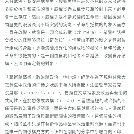
人聲鼎沸。我安靜地坐著，聆聽著這些許久不見的友人談起許
多關於抗爭和革命的事。威權從過去至今乃至於到未來，必定
會一直存在。然而，威權卻是不斷異變的生命體、基因經過人
類歷史的漫漫長河不斷突變的病毒。革命所抵抗的對象因而亦
一直在改變，就像是一頭合成幻獸（chimera）。希臘神話裡
會噴火的怪獸喀邁拉（奇美拉），恍若由不同的獸之身體部位
所組成的身軀，逐漸演變成異化的組成物的概念。延伸於此，
革命所欲抵抗的，是一個由自我和他者不斷組裝、改變自身結
構，無法明確定義的對象。
「藝術歸藝術，政治歸政治」這句話，經常在為了規避普遍大
眾意識中政治的汙穢之狀態下為人所提起。法國哲學家賈克．
洪席耶（Jacques Rancière）曾經在文章裡談及政治與藝術的
共同性，在於想像或虛構（fiction）。當然這裡的政治指的不
僅僅是政治事件或議題，而是生命結構與框架的核心。洪席耶
的觀點展開了政治與藝術間關係的積極面向。這個關係的構
成，指的並不只是在藝術作品中呈現政治批判問題，而這也不
是唯一的關係構成方式。正如在剛剛的分享中所聽到的，印