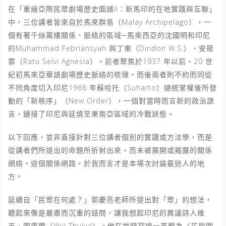
在「重繪亞際民眾劇場歷史圖譜II：新馬印的在地實踐與互聯」
中，三位講者皆來自於馬來群島（Malay Archipelago），一
個有著千絲萬縷關係、脈絡的區域─馬來西亞的沈國明和印尼
的Muhammad Febriansyah 與丁東（Dindon W.S.）、安筱
霏（Ratu Selvi Agnesia）。前者聚焦於1937 年以前，20 世
紀初馬來亞華語劇場歷史脈絡的梳理。而後兩者則不約而同從
不同角度切入印尼1966 年蘇哈托（Suharto）總統掌權後所發
動的「新秩序」（New Order），一個對當時而言新的政治語
言，鏈接了印尼與延燒至東南亞區域的冷戰狀態。
以下回應，並非直接針對三位講者個別的實踐或方法學，而是
從講者們所提出的命題所折射出來，而未被展開或揭露的關係
網絡。這個關係網路，於我而言才是本場次討論最迷人的地
方。
延續自「民眾在何處？」郭慶亮老師所提出對「眾」的想法，
聽起來像是嚴肅而沉重的詰問，讓我想起印尼的異議詩人維
吉．圖庫爾（Wiji Thukul）。他在世時寫過一首題為〈花與圍