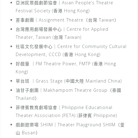
亞洲民眾戲劇節協會｜Asian People’s Theatre
Festival Society (香港 Hong Kong)
差事劇團｜Assignment Theatre（台灣 Taiwan）
台灣應用劇場發展中心｜Centre for Applied
Theater, Taiwan (台灣 Taiwan)
社區文化發展中心｜Centre for Community Cultural
Development, CCCD (香港 Hong Kong)
好戲量 ｜FM Theatre Power, FMTP (香港 Hong
Kong)
草台班 ｜Grass Stage (中國大陸 Mainland China)
油甘子劇團｜Makhampom Theatre Group（泰國
Thailand）
菲律賓教育劇場協會｜Philippine Educational
Theater Association (PETA) (菲律賓 Philippine)
戲劇遊樂場 SHIIM｜Theater Playground SHIIM（釜
山 Busan）