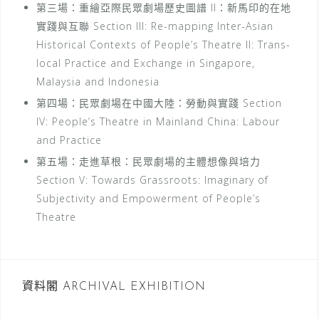
第三場：重繪亞際民眾劇場歷史圖譜 II：新馬印的在地
實踐與互聯 Section III: Re-mapping Inter-Asian
Historical Contexts of People’s Theatre II: Trans-
local Practice and Exchange in Singapore,
Malaysia and Indonesia
第四場：民眾劇場在中國大陸：勞動與實踐 Section
IV: People’s Theatre in Mainland China: Labour
and Practice
第五場：走進草根：民眾劇場的主體想像與培力
Section V: Towards Grassroots: Imaginary of
Subjectivity and Empowerment of People’s
Theatre
資料閣 ARCHIVAL EXHIBITION