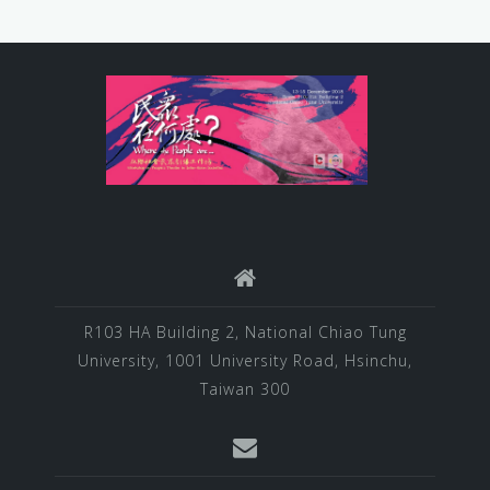
R103 HA Building 2, National Chiao Tung
University, 1001 University Road, Hsinchu,
Taiwan 300